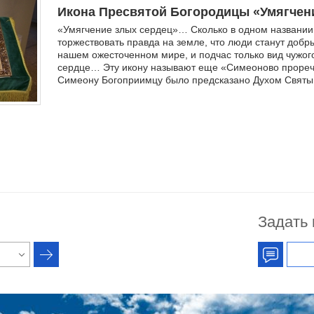
Икона Пресвятой Богородицы «Умягчен
«Умягчение злых сердец»… Сколько в одном названии 
торжествовать правда на земле, что люди станут добры
нашем ожесточенном мире, и подчас только вид чужог
сердце… Эту икону называют еще «Симеоново проречен
Симеону Богоприимцу было предсказано Духом Святым,
Задать