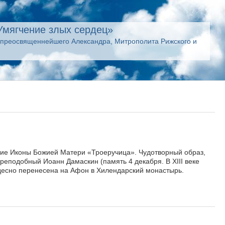
Умягчение злых сердец»
опреосвященнейшего Александра, Митрополита Рижского и
ние Иконы Божией Матери «Троеручица». Чудотворный образ,
реподобный Иоанн Дамаскин (память 4 декабря. В ХIII веке
удесно перенесена на Афон в Хилендарский монастырь.