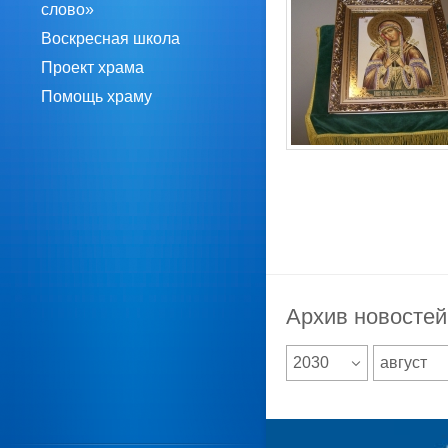
слово»
Воскресная школа
Проект храма
Помощь храму
Архив новостей
2030
август