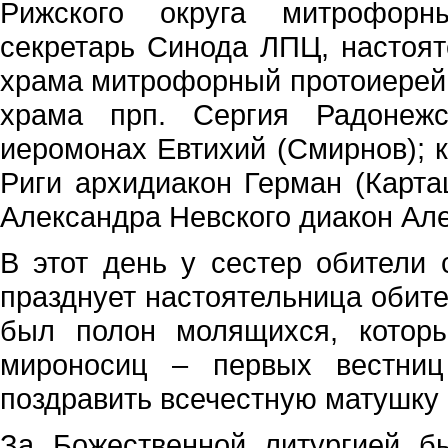
Рижского округа митрофорн
секретарь Синода ЛПЦ, настоят
храма митрофорный протоиерей 
храма прп. Сергия Радонежс
иеромонах Евтихий (Смирнов); к
Риги архидиакон Герман (Карташ
Александра Невского диакон Але
В этот день у сестер обители 
празднует настоятельница обит
был полон молящихся, котор
мироносиц – первых вестниц
поздравить всечестную матушку 
За Божественной литургией 